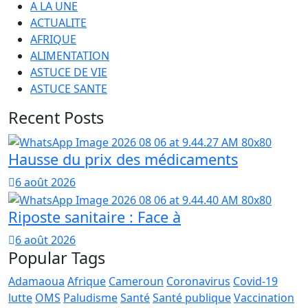
A LA UNE
ACTUALITE
AFRIQUE
ALIMENTATION
ASTUCE DE VIE
ASTUCE SANTE
Recent Posts
Hausse du prix des médicaments
6 août 2026
Riposte sanitaire : Face à
6 août 2026
Popular Tags
Adamaoua
Afrique
Cameroun
Coronavirus
Covid-19
lutte
OMS
Paludisme
Santé
Santé publique
Vaccination