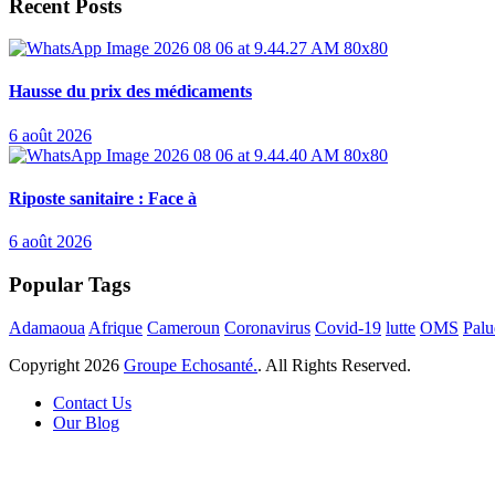
Recent Posts
Hausse du prix des médicaments
6 août 2026
Riposte sanitaire : Face à
6 août 2026
Popular Tags
Adamaoua
Afrique
Cameroun
Coronavirus
Covid-19
lutte
OMS
Palu
Copyright
2026
Groupe Echosanté.
. All Rights Reserved.
Contact Us
Our Blog