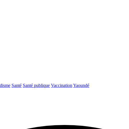
disme
Santé
Santé publique
Vaccination
Yaoundé