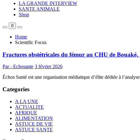
LA GRANDE INTERVIEW
SANTE ANIMALE
Shop
0
Home
Scientific Focus
Fractures obstétricales du fémur au CHU de Bouaké, C
Par - Echosante
3 février 2026
Échos Santé est une organisation médiatique d’élite dédiée à l’analyse 
Categories
A LA UNE
ACTUALITE
AFRIQUE
ALIMENTATION
ASTUCE DE VIE
ASTUCE SANTE