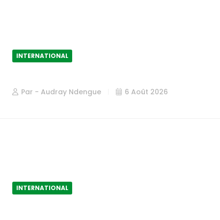
INTERNATIONAL
Hausse du prix des médicaments en
Par - Audray Ndengue
6 Août 2026
INTERNATIONAL
Riposte sanitaire : Face à l’avancée