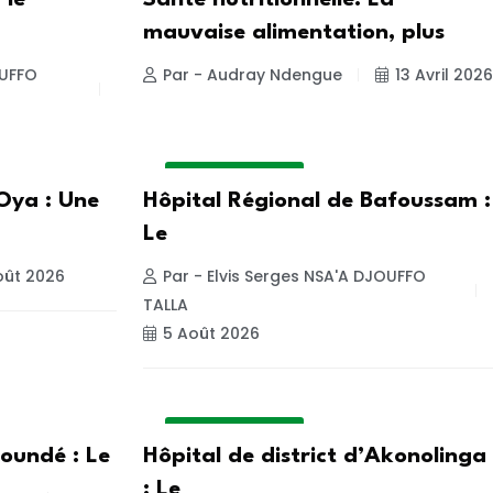
 le
Santé nutritionnelle: La
mauvaise alimentation, plus
OUFFO
Par - Audray Ndengue
13 Avril 2026
INSIDE HOSPITAL
Oya : Une
Hôpital Régional de Bafoussam :
Le
oût 2026
Par - Elvis Serges NSA'A DJOUFFO
TALLA
5 Août 2026
INSIDE HOSPITAL
oundé : Le
Hôpital de district d’Akonolinga
: Le