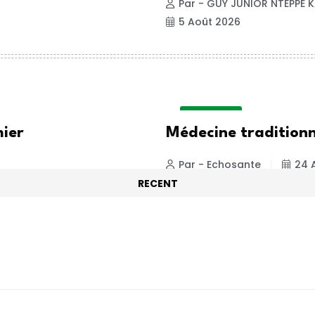
Par - GUY JUNIOR NTEPPE K
5 Août 2026
ACTUALITE
mier
Médecine traditionne
Par - Echosante
24 A
RECENT