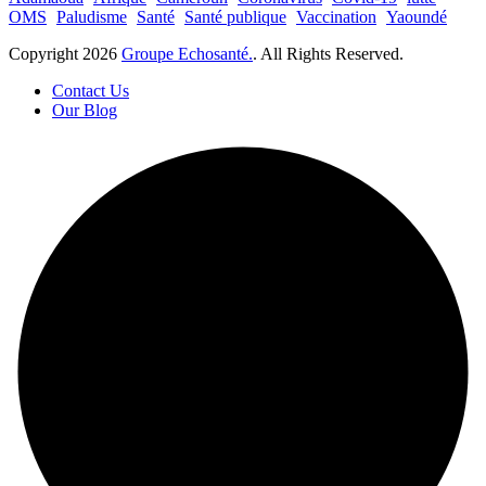
OMS
Paludisme
Santé
Santé publique
Vaccination
Yaoundé
Copyright
2026
Groupe Echosanté.
. All Rights Reserved.
Contact Us
Our Blog
×