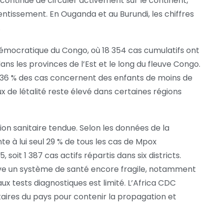
continue de circuler activement sur le continent,
entissement. En Ouganda et au Burundi, les chiffres
.
Démocratique du Congo, où 18 354 cas cumulatifs ont
ns les provinces de l’Est et le long du fleuve Congo.
 36 % des cas concernent des enfants de moins de
aux de létalité reste élevé dans certaines régions
on sanitaire tendue. Selon les données de la
e à lui seul 29 % de tous les cas de Mpox
 soit 1 387 cas actifs répartis dans six districts.
e un système de santé encore fragile, notamment
aux tests diagnostiques est limité. L’Africa CDC
taires du pays pour contenir la propagation et