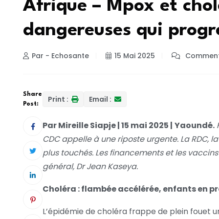
Afrique – Mpox et chol
dangereuses qui progr
Par - Echosante
15 Mai 2025
Commenta
Share
Print :
Email :
Post:
Par Mireille Siapje | 15 mai 2025 |
Yaoundé.
F
CDC appelle à une riposte urgente. La RDC, la 
plus touchés. Les financements et les vaccins f
général, Dr Jean Kaseya.
Choléra : flambée accélérée, enfants en pr
L’épidémie de choléra frappe de plein fouet un