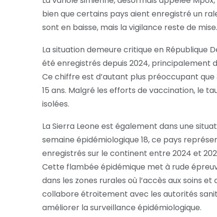
La variole simienne, désormais appelée Mpox, 
bien que certains pays aient enregistré un ral
sont en baisse, mais la vigilance reste de mise
La situation demeure critique en République 
été enregistrés depuis 2024, principalement da
Ce chiffre est d’autant plus préoccupant que
15 ans. Malgré les efforts de vaccination, le t
isolées.
La Sierra Leone est également dans une situati
semaine épidémiologique 18, ce pays représent
enregistrés sur le continent entre 2024 et 2025,
Cette flambée épidémique met à rude épreuv
dans les zones rurales où l’accès aux soins et 
collabore étroitement avec les autorités sani
améliorer la surveillance épidémiologique.