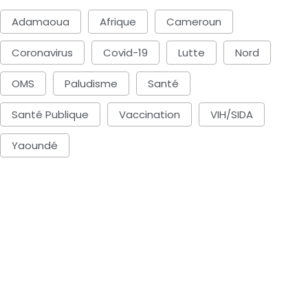
Adamaoua
Afrique
Cameroun
Coronavirus
Covid-19
Lutte
Nord
OMS
Paludisme
Santé
Santé Publique
Vaccination
VIH/SIDA
Yaoundé