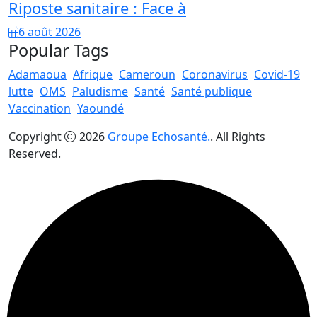
Riposte sanitaire : Face à
6 août 2026
Popular Tags
Adamaoua
Afrique
Cameroun
Coronavirus
Covid-19
lutte
OMS
Paludisme
Santé
Santé publique
Vaccination
Yaoundé
Copyright
2026
Groupe Echosanté.
. All Rights
Reserved.