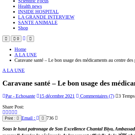
Scientific Focus
Health news
INSIDE HOSPITAL
LA GRANDE INTERVIEW
SANTE ANIMALE
Shop
0
Home
A LA UNE
Caravane santé – Le bon usage des médicaments au centre des 
A LA UNE
Caravane santé – Le bon usage des médica
Par - Echosante
15 décembre 2021
Commentaires (7)
3 Temps 
Share Post:
Email :
736
Print :
Sous le haut patronage de Son Excellence Chantal Biya, Ambassadrice
ème