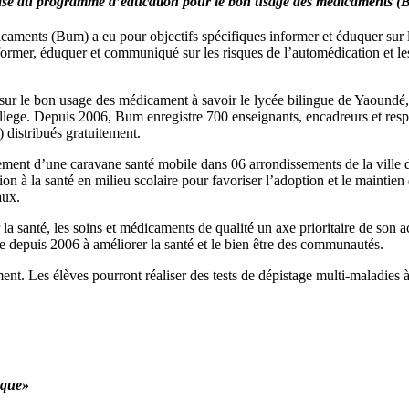
se du programme d’éducation pour le bon usage des médicaments (Bum
nts (Bum) a eu pour objectifs spécifiques informer et éduquer sur les 
informer, éduquer et communiqué sur les risques de l’automédication et le
s sur le bon usage des médicament à savoir le lycée bilingue de Yaoundé,
ollege. Depuis 2006, Bum enregistre 700 enseignants, encadreurs et resp
) distribués gratuitement.
ement d’une caravane santé mobile dans 06 arrondissements de la vill
n à la santé en milieu scolaire pour favoriser l’adoption et le maintie
aux.
 la santé, les soins et médicaments de qualité un axe prioritaire de s
e depuis 2006 à améliorer la santé et le bien être des communautés.
ment. Les élèves pourront réaliser des tests de dépistage multi-maladies
sque»