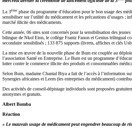
mercredi dernier la cérémonie de lancement officielle de la 3
pha
ème
La 3
phase du programme d’éducation pour le bon usage des médicame
sensibiliser sur l’utilité du médicament et les précautions d’usages ; 
marché illicite des médicaments.
Cette année, 06 sites sont concernés pour la sensibilisation des jeune
bilingue de Nkol Eton, le collège Frantz Fanon et Genius trilingual c
secondaire sensibilisés ; 133 875 supports (livrets, affiches et clés Usb
La mise en œuvre de la nouvelle phase de Bum est couplée au déploi
l’association Santé en Entreprise. Le Bum est un programme d’éducatio
lutter contre le commerce illicite des produits et consommables médic
Selon Bum, madame Chantal Biya a fait de l’accès à l’information sur
Synergies africaines et Leem (les entreprises du médicament) contribu
Des activités de conseil-dépistage individuels sont proposées gratuite
anonymes et gratuits.
Albert Bomba
Réaction
« Le mauvais usage de médicament peut engendrer beaucoup de ri