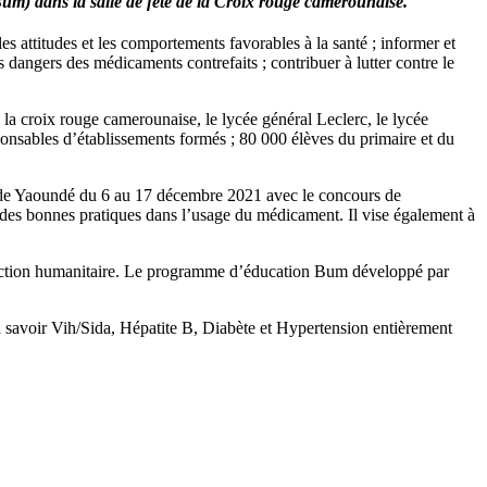
) dans la salle de fête de la Croix rouge camerounaise.
attitudes et les comportements favorables à la santé ; informer et
s dangers des médicaments contrefaits ; contribuer à lutter contre le
 la croix rouge camerounaise, le lycée général Leclerc, le lycée
onsables d’établissements formés ; 80 000 élèves du primaire et du
e de Yaoundé du 6 au 17 décembre 2021 avec le concours de
n des bonnes pratiques dans l’usage du médicament. Il vise également à
on action humanitaire. Le programme d’éducation Bum développé par
 à savoir Vih/Sida, Hépatite B, Diabète et Hypertension entièrement