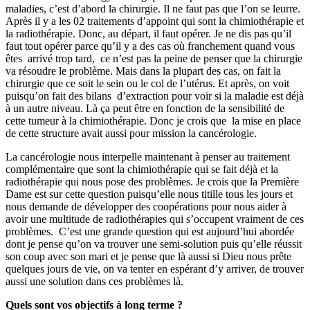
maladies, c’est d’abord la chirurgie. Il ne faut pas que l’on se leurre.
Après il y a les 02 traitements d’appoint qui sont la chimiothérapie et
la radiothérapie. Donc, au départ, il faut opérer. Je ne dis pas qu’il
faut tout opérer parce qu’il y a des cas où franchement quand vous
êtes arrivé trop tard, ce n’est pas la peine de penser que la chirurgie
va résoudre le problème. Mais dans la plupart des cas, on fait la
chirurgie que ce soit le sein ou le col de l’utérus. Et après, on voit
puisqu’on fait des bilans d’extraction pour voir si la maladie est déjà
à un autre niveau. Là ça peut être en fonction de la sensibilité de
cette tumeur à la chimiothérapie. Donc je crois que la mise en place
de cette structure avait aussi pour mission la cancérologie.
La cancérologie nous interpelle maintenant à penser au traitement
complémentaire que sont la chimiothérapie qui se fait déjà et la
radiothérapie qui nous pose des problèmes. Je crois que la Première
Dame est sur cette question puisqu’elle nous titille tous les jours et
nous demande de développer des coopérations pour nous aider à
avoir une multitude de radiothérapies qui s’occupent vraiment de ces
problèmes. C’est une grande question qui est aujourd’hui abordée
dont je pense qu’on va trouver une semi-solution puis qu’elle réussit
son coup avec son mari et je pense que là aussi si Dieu nous prête
quelques jours de vie, on va tenter en espérant d’y arriver, de trouver
aussi une solution dans ces problèmes là.
Quels sont vos objectifs à long terme ?