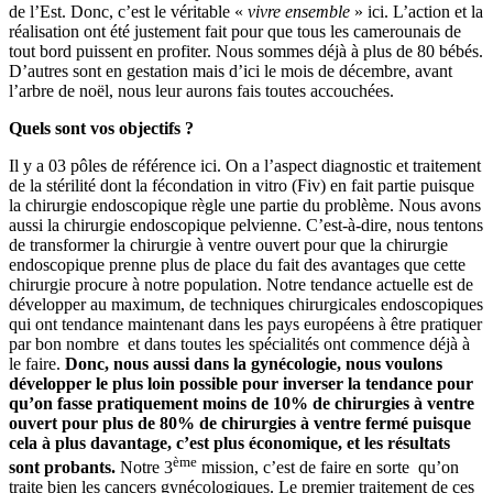
de l’Est. Donc, c’est le véritable «
vivre ensemble
» ici. L’action et la
réalisation ont été justement fait pour que tous les camerounais de
tout bord puissent en profiter. Nous sommes déjà à plus de 80 bébés.
D’autres sont en gestation mais d’ici le mois de décembre, avant
l’arbre de noël, nous leur aurons fais toutes accouchées.
Quels sont vos objectifs ?
Il y a 03 pôles de référence ici. On a l’aspect diagnostic et traitement
de la stérilité dont la fécondation in vitro (Fiv) en fait partie puisque
la chirurgie endoscopique règle une partie du problème. Nous avons
aussi la chirurgie endoscopique pelvienne. C’est-à-dire, nous tentons
de transformer la chirurgie à ventre ouvert pour que la chirurgie
endoscopique prenne plus de place du fait des avantages que cette
chirurgie procure à notre population. Notre tendance actuelle est de
développer au maximum, de techniques chirurgicales endoscopiques
qui ont tendance maintenant dans les pays européens à être pratiquer
par bon nombre et dans toutes les spécialités ont commence déjà à
le faire.
Donc, nous aussi dans la gynécologie, nous voulons
développer le plus loin possible pour inverser la tendance pour
qu’on fasse pratiquement moins de 10% de chirurgies à ventre
ouvert pour plus de 80% de chirurgies à ventre fermé puisque
cela à plus davantage, c’est plus économique, et les résultats
ème
sont probants.
Notre 3
mission, c’est de faire en sorte qu’on
traite bien les cancers gynécologiques. Le premier traitement de ces