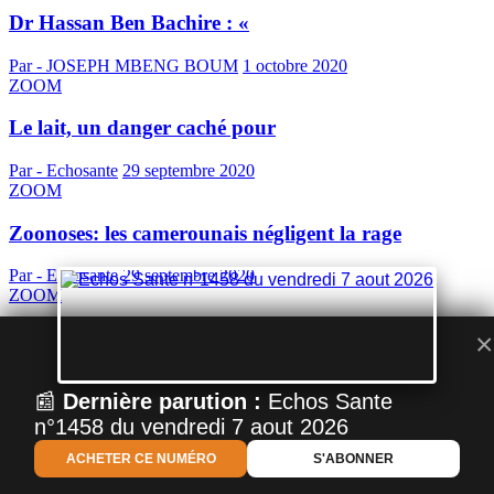
Dr Hassan Ben Bachire : «
Par - JOSEPH MBENG BOUM
1 octobre 2020
ZOOM
Le lait, un danger caché pour
Par - Echosante
29 septembre 2020
ZOOM
Zoonoses: les camerounais négligent la rage
Par - Echosante
29 septembre 2020
ZOOM
Alzheimer: l’urgence de sensibiliser sur la
×
Par - Echosante
29 septembre 2020
📰
Dernière parution :
Echos Sante
ACTUALITE
n°1458 du vendredi 7 aout 2026
Santé publique: le pharmacien, un incontournable
ACHETER CE NUMÉRO
S'ABONNER
Par - Echosante
29 septembre 2020