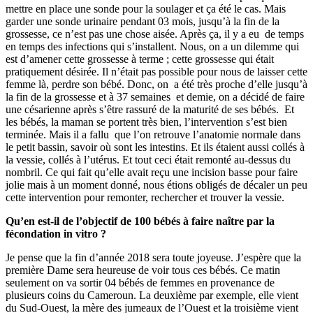
mettre en place une sonde pour la soulager et ça été le cas. Mais
garder une sonde urinaire pendant 03 mois, jusqu’à la fin de la
grossesse, ce n’est pas une chose aisée. Après ça, il y a eu de temps
en temps des infections qui s’installent. Nous, on a un dilemme qui
est d’amener cette grossesse à terme ; cette grossesse qui était
pratiquement désirée. Il n’était pas possible pour nous de laisser cette
femme là, perdre son bébé. Donc, on a été très proche d’elle jusqu’à
la fin de la grossesse et à 37 semaines et demie, on a décidé de faire
une césarienne après s’être rassuré de la maturité de ses bébés. Et
les bébés, la maman se portent très bien, l’intervention s’est bien
terminée. Mais il a fallu que l’on retrouve l’anatomie normale dans
le petit bassin, savoir où sont les intestins. Et ils étaient aussi collés à
la vessie, collés à l’utérus. Et tout ceci était remonté au-dessus du
nombril. Ce qui fait qu’elle avait reçu une incision basse pour faire
jolie mais à un moment donné, nous étions obligés de décaler un peu
cette intervention pour remonter, rechercher et trouver la vessie.
Qu’en est-il de l’objectif de 100 bébés à faire naître par la
fécondation in vitro ?
Je pense que la fin d’année 2018 sera toute joyeuse. J’espère que la
première Dame sera heureuse de voir tous ces bébés. Ce matin
seulement on va sortir 04 bébés de femmes en provenance de
plusieurs coins du Cameroun. La deuxième par exemple, elle vient
du Sud-Ouest, la mère des jumeaux de l’Ouest et la troisième vient