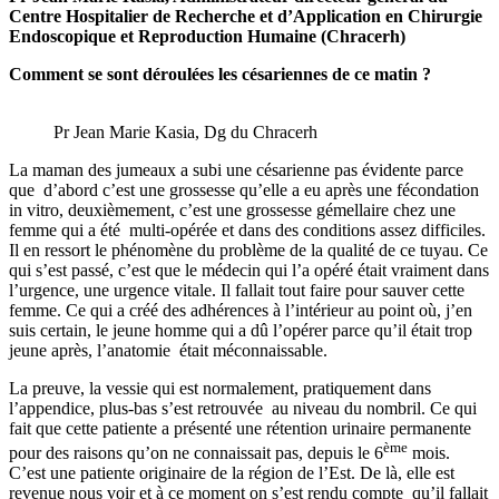
Centre Hospitalier de Recherche et d’Application en Chirurgie
Endoscopique et Reproduction Humaine (Chracerh)
Comment se sont déroulées les césariennes de ce matin ?
Pr Jean Marie Kasia, Dg du Chracerh
La maman des jumeaux a subi une césarienne pas évidente parce
que d’abord c’est une grossesse qu’elle a eu après une fécondation
in vitro, deuxièmement, c’est une grossesse gémellaire chez une
femme qui a été multi-opérée et dans des conditions assez difficiles.
Il en ressort le phénomène du problème de la qualité de ce tuyau. Ce
qui s’est passé, c’est que le médecin qui l’a opéré était vraiment dans
l’urgence, une urgence vitale. Il fallait tout faire pour sauver cette
femme. Ce qui a créé des adhérences à l’intérieur au point où, j’en
suis certain, le jeune homme qui a dû l’opérer parce qu’il était trop
jeune après, l’anatomie était méconnaissable.
La preuve, la vessie qui est normalement, pratiquement dans
l’appendice, plus-bas s’est retrouvée au niveau du nombril. Ce qui
fait que cette patiente a présenté une rétention urinaire permanente
ème
pour des raisons qu’on ne connaissait pas, depuis le 6
mois.
C’est une patiente originaire de la région de l’Est. De là, elle est
revenue nous voir et à ce moment on s’est rendu compte qu’il fallait