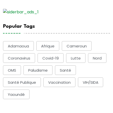
Popular Tags
Adamaoua
Afrique
Cameroun
Coronavirus
Covid-19
Lutte
Nord
OMS
Paludisme
Santé
Santé Publique
Vaccination
VIH/SIDA
Yaoundé