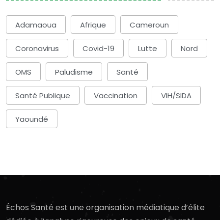
Adamaoua
Afrique
Cameroun
Coronavirus
Covid-19
Lutte
Nord
OMS
Paludisme
Santé
Santé Publique
Vaccination
VIH/SIDA
Yaoundé
Échos Santé est une organisation médiatique d’élite