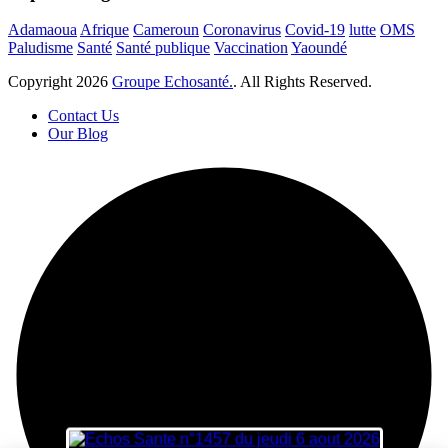
Adamaoua
Afrique
Cameroun
Coronavirus
Covid-19
lutte
OMS
Paludisme
Santé
Santé publique
Vaccination
Yaoundé
Copyright
2026
Groupe Echosanté.
. All Rights Reserved.
Contact Us
Our Blog