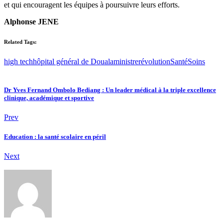
et qui encouragent les équipes à poursuivre leurs efforts.
Alphonse JENE
Related Tags:
high tech
hôpital général de Douala
ministre
révolution
Santé
Soins
Dr Yves Fernand Ombolo Bediang : Un leader médical à la triple excellence
clinique, académique et sportive
Prev
Education : la santé scolaire en péril
Next