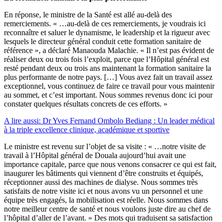
En réponse, le ministre de la Santé est allé au-delà des
remerciements. « …au-delà de ces remerciements, je voudrais ici
reconnaître et saluer le dynamisme, le leadership et la rigueur avec
lesquels le directeur général conduit cette formation sanitaire de
référence », a déclaré Manaouda Malachie. « Il n’est pas évident de
réaliser deux ou trois fois l’exploit, parce que l’Hôpital général est
resté pendant deux ou trois ans maintenant la formation sanitaire la
plus performante de notre pays. […] Vous avez fait un travail assez
exceptionnel, vous continuez de faire ce travail pour vous maintenir
au sommet, et c’est important. Nous sommes revenus donc ici pour
constater quelques résultats concrets de ces efforts. »
A lire aussi: Dr Yves Fernand Ombolo Bediang : Un leader médical
à la triple excellence clinique, académique et sportive
Le ministre est revenu sur l’objet de sa visite : « …notre visite de
travail à l’Hôpital général de Douala aujourd’hui avait une
importance capitale, parce que nous venons consacrer ce qui est fait,
inaugurer les bâtiments qui viennent d’être construits et équipés,
réceptionner aussi des machines de dialyse. Nous sommes très
satisfaits de notre visite ici et nous avons vu un personnel et une
équipe très engagés, la mobilisation est réelle. Nous sommes dans
notre meilleur centre de santé et nous voulons juste dire au chef de
l’hôpital d’aller de l’avant. » Des mots qui traduisent sa satisfaction