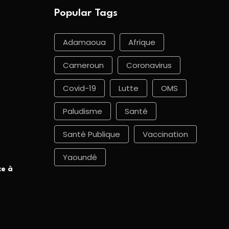
Popular Tags
Adamaoua
Afrique
Cameroun
Coronavirus
Covid-19
Lutte
OMS
Paludisme
Santé
Santé Publique
Vaccination
Yaoundé
ce à