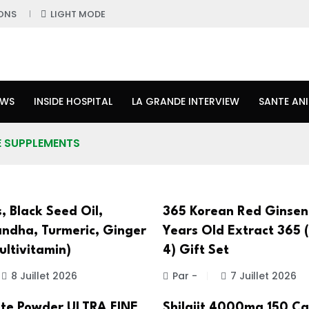
ONS
LIGHT MODE
EWS
INSIDE HOSPITAL
LA GRANDE INTERVIEW
SANTE AN
LE SUPPLEMENTS
, Black Seed Oil,
365 Korean Red Ginsen
dha, Turmeric, Ginger
Years Old Extract 365 
Multivitamin)
4) Gift Set
8 Juillet 2026
Par -
7 Juillet 2026
lite Powder ULTRA FINE
Shilajit 4000mg 150 C