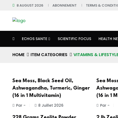
8 AUGUST 2026
ABONNEMENT
TERMS & CONDITI
ECHOS SANTE
SCIENTIFIC FOCUS
HEALTH N
HOME
ITEM CATEGORIES
VITAMINS & LIFESTY
Sea Moss, Black Seed Oil,
Sea Moss
Ashwagandha, Turmeric, Ginger
Ashwagan
(16 in 1 Multivitamin)
(16 in 1 
Par -
8 Juillet 2026
Par -
228 Grams Zeolite Powder
2 lb Zeo