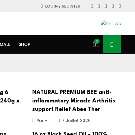
LOGIN / REGISTER
0
IMALE
SHOP
g 6
NATURAL PREMIUM BEE anti-
(240g x
inflammatory Miracle Arthritis
support Relief Abee Ther
Par -
7 Juillet 2026
aps
16 oz Black Seed Oil – 100%