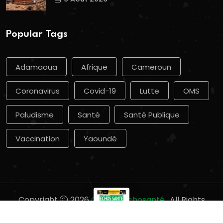
Popular Tags
Adamaoua
Afrique
Cameroun
Coronavirus
Covid-19
Lutte
OMS
Paludisme
Santé
Santé Publique
Vaccination
Yaoundé
Copyright
2026
Groupe Echosanté.
. All Rights
Reserved.
×