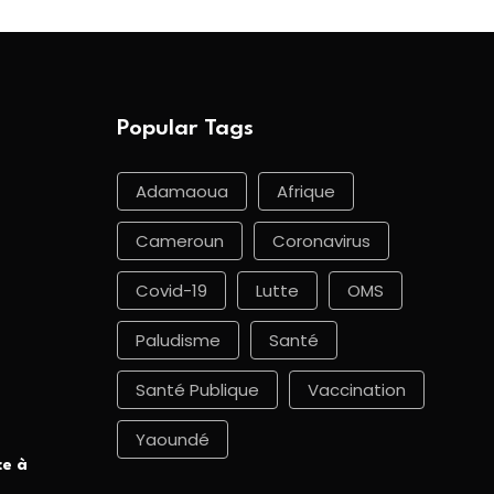
Popular Tags
Adamaoua
Afrique
Cameroun
Coronavirus
Covid-19
Lutte
OMS
Paludisme
Santé
Santé Publique
Vaccination
Yaoundé
ce à