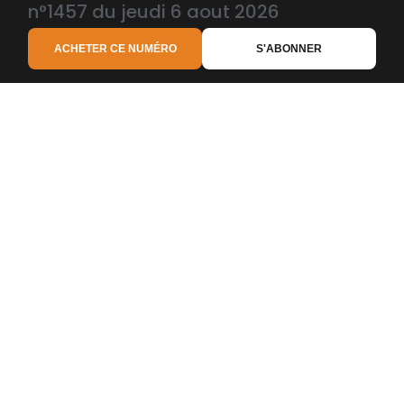
n°1457 du jeudi 6 aout 2026
Copyright
2026
Groupe Echosanté.
. All Rights
Reserved.
ACHETER CE NUMÉRO
S'ABONNER