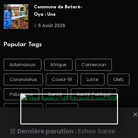
Commune de Betaré-
Oya : Une
5 Août 2026
Popular Tags
Adamaoua
Afrique
Cameroun
Coronavirus
Covid-19
Lutte
OMS
Paludisme
Santé
Santé Publique
Vaccination
Yaoundé
×
📰
Dernière parution :
Echos Sante