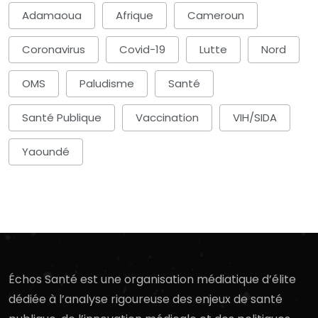
Adamaoua
Afrique
Cameroun
Coronavirus
Covid-19
Lutte
Nord
OMS
Paludisme
Santé
Santé Publique
Vaccination
VIH/SIDA
Yaoundé
Échos Santé est une organisation médiatique d’élite
dédiée à l’analyse rigoureuse des enjeux de santé