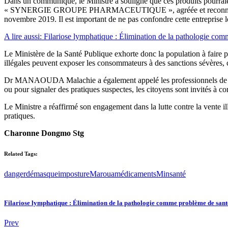
Dans un communiqué, le Ministre a souligné que ces produits pourraient
« SYNERGIE GROUPE PHARMACEUTIQUE », agréée et reconnue par 
novembre 2019. Il est important de ne pas confondre cette entreprise l
A lire aussi: Filariose lymphatique : Élimination de la pathologie co
Le Ministère de la Santé Publique exhorte donc la population à faire 
illégales peuvent exposer les consommateurs à des sanctions sévères,
Dr MANAOUDA Malachie a également appelé les professionnels de santé à
ou pour signaler des pratiques suspectes, les citoyens sont invités à 
Le Ministre a réaffirmé son engagement dans la lutte contre la vente il
pratiques.
Charonne Dongmo Stg
Related Tags:
danger
démasque
imposture
Maroua
médicaments
Minsanté
Filariose lymphatique : Élimination de la pathologie comme problème de sant
Prev