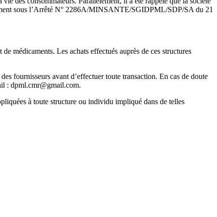
 vie des consommateurs. Parallèlement, il a été rappelé que la société
grément sous l’Arrêté N° 2286A/MINSANTE/SGIDPML/SDP/SA du 21
t de médicaments. Les achats effectués auprès de ces structures
es fournisseurs avant d’effectuer toute transaction. En cas de doute
-mail : dpml.cmr@gmail.com.
pliquées à toute structure ou individu impliqué dans de telles