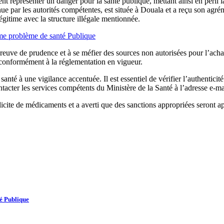
 représenter un danger pour la santé publique, mettant ainsi en péril la
les autorités compétentes, est située à Douala et a reçu son a
égitime avec la structure illégale mentionnée.
mme problème de santé Publique
preuve de prudence et à se méfier des sources non autorisées pour l’acha
 conformément à la réglementation en vigueur.
 une vigilance accentuée. Il est essentiel de vérifier l’authenticité d
contacter les services compétents du Ministère de la Santé à l’adresse e
licite de médicaments et a averti que des sanctions appropriées seront ap
é Publique