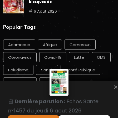
kiosques de
6 Août 2026
Popular Tags
Adamaoua
Afrique
Cameroun
Coronavirus
Covid-19
Lutte
OMS
Paludisme
Santé
Santé Publique
Vaccination
Yaoundé
×
📰
Dernière parution :
Echos Sante
n°1457 du jeudi 6 aout 2026
Copyright
2026
Groupe Echosanté.
. All Rights