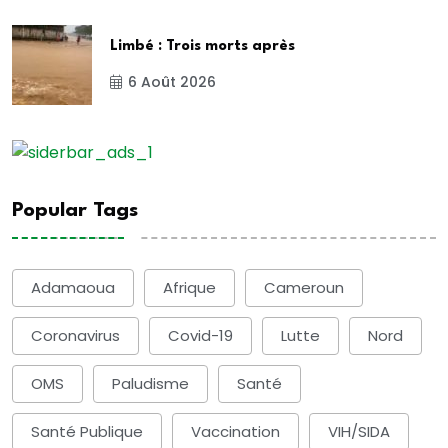
Limbé : Trois morts après
6 Août 2026
Popular Tags
Adamaoua
Afrique
Cameroun
Coronavirus
Covid-19
Lutte
Nord
OMS
Paludisme
Santé
Santé Publique
Vaccination
VIH/SIDA