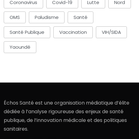
Coronavirus
Covid-19
Lutte
Nord
OMS
Paludisme
Santé
Santé Publique
Vaccination
VIH/SIDA
Yaoundé
Échos Santé est une organisation médiatique d’élite
dédiée à l’analyse rigoureuse des enjeux de santé
publique, de l’innovation médicale et des politiques
sanitaires.