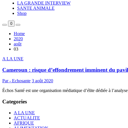
LA GRANDE INTERVIEW
SANTE ANIMALE
Shop
0
Home
2020
août
03
A LA UNE
Cameroun : risque d’effondrement imminent du pavillon
Par - Echosante
3 août 2020
Échos Santé est une organisation médiatique d’élite dédiée à l’analyse 
Categories
A LA UNE
ACTUALITE
AFRIQUE