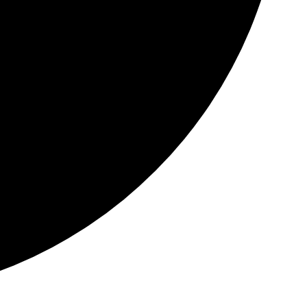
×
redi 7 aout 2026