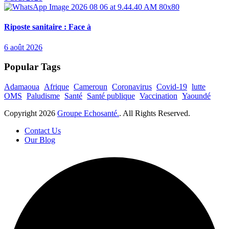
Riposte sanitaire : Face à
6 août 2026
Popular Tags
Adamaoua
Afrique
Cameroun
Coronavirus
Covid-19
lutte
OMS
Paludisme
Santé
Santé publique
Vaccination
Yaoundé
Copyright
2026
Groupe Echosanté.
. All Rights Reserved.
Contact Us
Our Blog