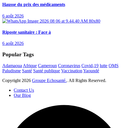
Hausse du prix des médicaments
6 août 2026
Riposte sanitaire : Face à
6 août 2026
Popular Tags
Adamaoua
Afrique
Cameroun
Coronavirus
Covid-19
lutte
OMS
Paludisme
Santé
Santé publique
Vaccination
Yaoundé
Copyright
2026
Groupe Echosanté.
. All Rights Reserved.
Contact Us
Our Blog