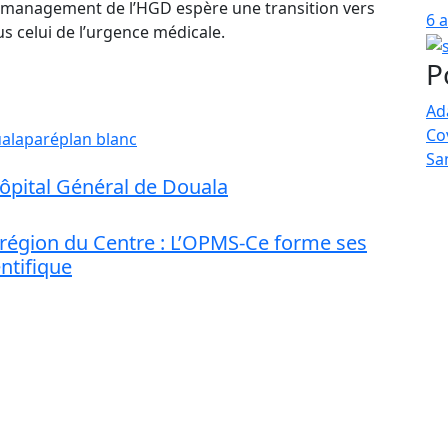
op management de l’HGD espère une transition vers
6 
us celui de l’urgence médicale.
P
Ad
Co
uala
paré
plan blanc
Sa
’Hôpital Général de Douala
 région du Centre : L’OPMS-Ce forme ses
entifique