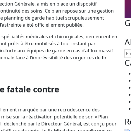
ction Générale, a mis en place un dispositif
continuité des soins. Ce plan repose sur une gestion
le planning de garde habituel scrupuleusement
G
’astreinte a été officiellement publiée.
 spécialités médicales et chirurgicales, demeurent en
A
sont prêts à être mobilisés à tout instant par
in-forte aux équipes de garde en cas d’afflux massif
ximale face à l’imprévisibilité des urgences de fin
C
me fatale contre
nnellement marquée par une recrudescence des
mise sur la réactivation potentielle de son « Plan
R
l, déclenché par le Directeur Général, est conçu pour
d’afflux saturants. Le Pr Mbatchou rappelle que ce