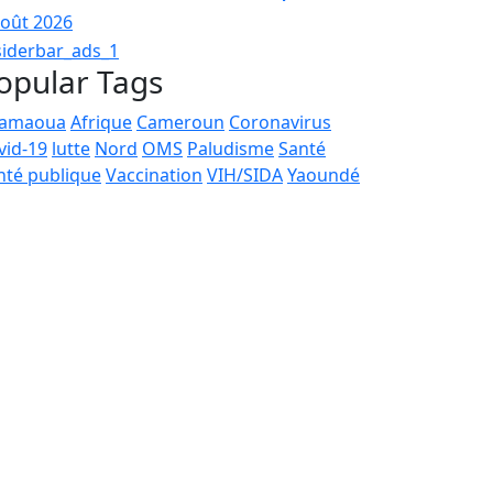
août 2026
opular Tags
amaoua
Afrique
Cameroun
Coronavirus
vid-19
lutte
Nord
OMS
Paludisme
Santé
nté publique
Vaccination
VIH/SIDA
Yaoundé