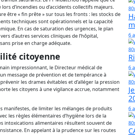
é lors d’incendies ou d’accidents collectifs majeurs.
re être « fin prête » sur tous les fronts : les stocks de
H
ents techniques sont opérationnels et la capacité
m
mique. En cas de saturation des urgences, le plan
6 
ers d’autres services cliniques de l’hôpital,
 sans prise en charge adéquate.
ilité citoyenne
Ri
main impressionnant, le Directeur médical de
6 
er un message de prévention et de tempérance à
 prévenir les drames évitables et d’alléger la pression
J
orte les citoyens à une vigilance accrue, notamment
2
es manifestes, de limiter les mélanges de produits
6 
vec les règles élémentaires d’hygiène lors de la
es intoxications alimentaires résultent souvent de
C
c insistance. En appelant à la prudence sur les routes