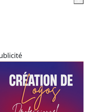
0
ublicité