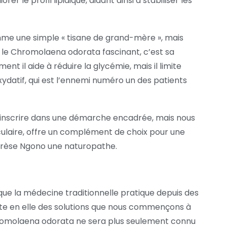
r le profil lipidique, aidant ainsi à stabiliser les
mme une simple « tisane de grand-mère », mais
d le Chromolaena odorata fascinant, c’est sa
ent il aide à réduire la glycémie, mais il limite
xydatif, qui est l’ennemi numéro un des patients
s’inscrire dans une démarche encadrée, mais nous
éculaire, offre un complément de choix pour une
hérèse Ngono une naturopathe.
que la médecine traditionnelle pratique depuis des
orte en elle des solutions que nous commençons à
hromolaena odorata ne sera plus seulement connu