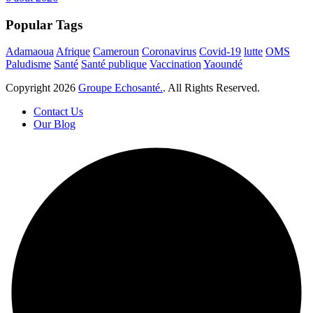
Popular Tags
Adamaoua
Afrique
Cameroun
Coronavirus
Covid-19
lutte
OMS
Paludisme
Santé
Santé publique
Vaccination
Yaoundé
Copyright
2026
Groupe Echosanté.
. All Rights Reserved.
Contact Us
Our Blog