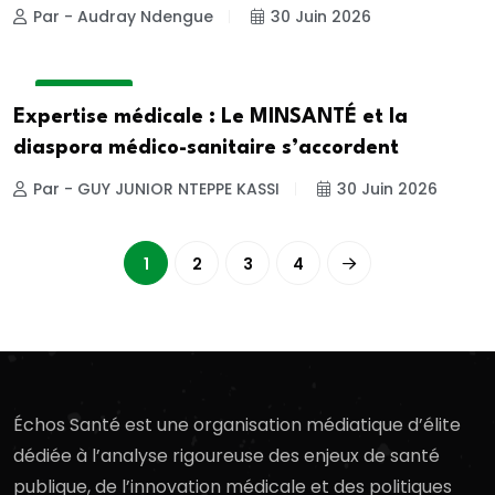
Par - Audray Ndengue
30 Juin 2026
ACTUALITE
Expertise médicale : Le MINSANTÉ et la
diaspora médico-sanitaire s’accordent
Par - GUY JUNIOR NTEPPE KASSI
30 Juin 2026
1
2
3
4
Échos Santé est une organisation médiatique d’élite
dédiée à l’analyse rigoureuse des enjeux de santé
publique, de l’innovation médicale et des politiques