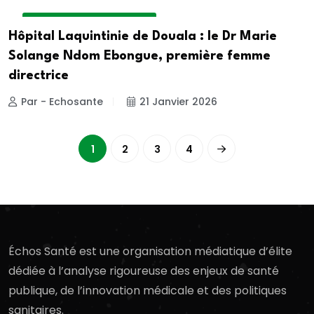
DOSSIER DE LA REDACTION
Hôpital Laquintinie de Douala : le Dr Marie
Solange Ndom Ebongue, première femme
directrice
Par - Echosante
21 Janvier 2026
1
2
3
4
Échos Santé est une organisation médiatique d’élite
dédiée à l’analyse rigoureuse des enjeux de santé
publique, de l’innovation médicale et des politiques
sanitaires.