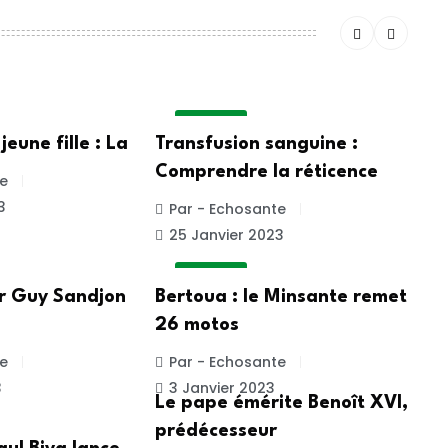
A LA UNE
jeune fille : La
Transfusion sanguine :
Comprendre la réticence
e
3
Par - Echosante
25 Janvier 2023
A LA UNE
r Guy Sandjon
Bertoua : le Minsante remet
26 motos
e
Par - Echosante
3
3 Janvier 2023
Le pape émérite Benoît XVI,
prédécesseur