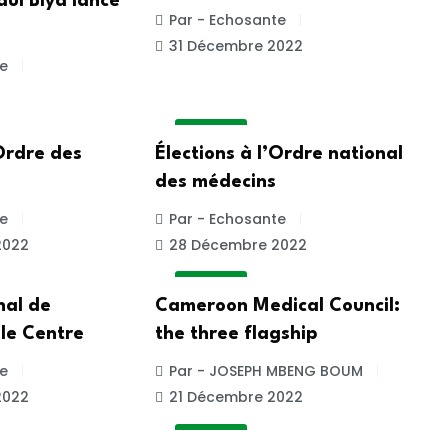
ul Biya lance
Par - Echosante
31 Décembre 2022
e
A LA UNE
’Ordre des
Élections à l’Ordre national
des médecins
e
Par - Echosante
2022
28 Décembre 2022
A LA UNE
nal de
Cameroon Medical Council:
le Centre
the three flagship
e
Par - JOSEPH MBENG BOUM
2022
21 Décembre 2022
A LA UNE