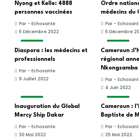
Nyong et Kelle: 4888
Ordre nation
personnes vaccinées
médecins du
Par - Echosante
Par - Echosant
5 Décembre 2022
5 Décembre 2
A LA UNE
A LA UNE
Diaspora : les médecins et
Cameroun :l’h
professionnels
régional ann
Nkongsamba
Par - Echosante
9 Juillet 2022
Par - Echosant
4 Juin 2022
A LA UNE
A LA UNE
Inauguration du Global
Cameroun : l’
Mercy Ship Dakar
Baptiste de 
Par - Echosante
Par - Echosant
30 Mai 2022
25 Mai 2022