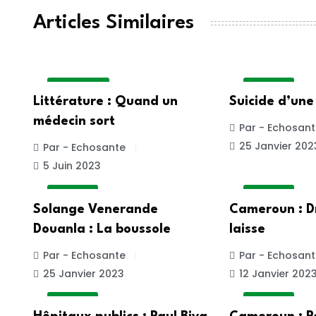
Articles Similaires
ACTUALITE
A LA UNE
Littérature : Quand un
Suicide d’une 
médecin sort
Par - Echosant
25 Janvier 202
Par - Echosante
5 Juin 2023
A LA UNE
A LA UNE
Solange Venerande
Cameroun : D
Douanla : La boussole
laisse
Par - Echosante
Par - Echosant
25 Janvier 2023
12 Janvier 202
A LA UNE
A LA UNE