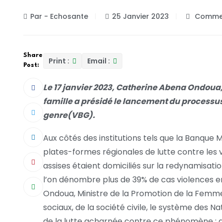
Par - Echosante
25 Janvier 2023
Commen
Share
Print :
Email :
Post:
Le 17 janvier 2023, Catherine Abena Ondoua,
famille a présidé le lancement du processus 
genre(VBG).
Aux côtés des institutions tels que la Banque 
plates-formes régionales de lutte contre les v
assises étaient domiciliés sur la redynamisati
l’on dénombre plus de 39% de cas violences en
Ondoua, Ministre de la Promotion de la Femme
sociaux, de la société civile, le système des N
de la lutte acharnée contre ce phénomène ; q