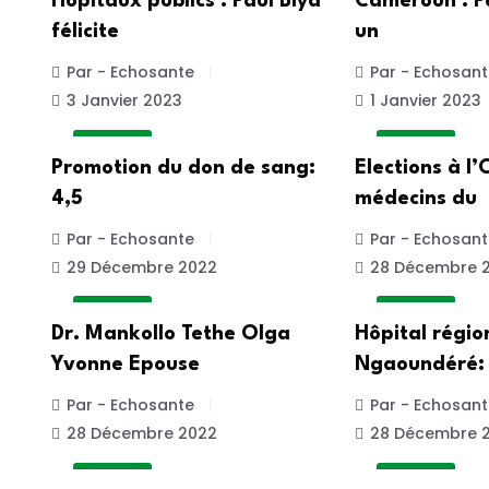
Hôpitaux publics : Paul Biya
Cameroun : Pa
félicite
un
Par - Echosante
Par - Echosant
3 Janvier 2023
1 Janvier 2023
A LA UNE
A LA UNE
Promotion du don de sang:
Elections à l
4,5
médecins du
Par - Echosante
Par - Echosant
29 Décembre 2022
28 Décembre 
A LA UNE
A LA UNE
Dr. Mankollo Tethe Olga
Hôpital régio
Yvonne Epouse
Ngaoundéré: 
Par - Echosante
Par - Echosant
28 Décembre 2022
28 Décembre 
A LA UNE
A LA UNE