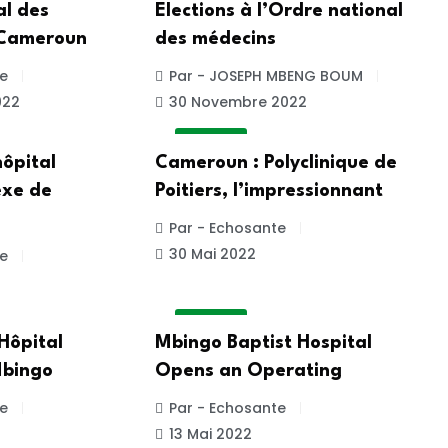
al des
Elections à l’Ordre national
 Cameroun
des médecins
e
Par - JOSEPH MBENG BOUM
022
30 Novembre 2022
A LA UNE
ôpital
Cameroun : Polyclinique de
exe de
Poitiers, l’impressionnant
Par - Echosante
30 Mai 2022
e
A LA UNE
Hôpital
Mbingo Baptist Hospital
Mbingo
Opens an Operating
e
Par - Echosante
13 Mai 2022