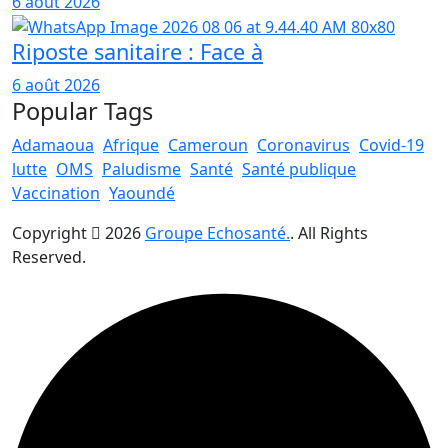
6 août 2026
Riposte sanitaire : Face à
6 août 2026
Popular Tags
Adamaoua
Afrique
Cameroun
Coronavirus
Covid-19
lutte
OMS
Paludisme
Santé
Santé publique
Vaccination
Yaoundé
Copyright
2026
Groupe Echosanté.
. All Rights
Reserved.