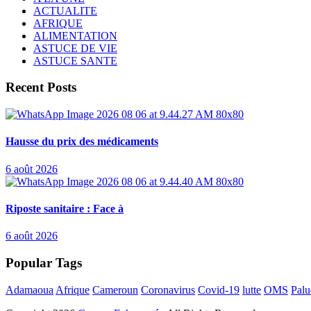
ACTUALITE
AFRIQUE
ALIMENTATION
ASTUCE DE VIE
ASTUCE SANTE
Recent Posts
Hausse du prix des médicaments
6 août 2026
Riposte sanitaire : Face à
6 août 2026
Popular Tags
Adamaoua
Afrique
Cameroun
Coronavirus
Covid-19
lutte
OMS
Palu