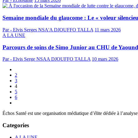
Par - Echosante
15 mars 2026
Semaine mondiale du glaucome : Le « voleur silencieux
Par - Elvis Serges NSA'A DJOUFFO TALLA
11 mars 2026
A LA UNE
Parcours de soins de Simo Junior au CHU de Yaoundé :
Par - Elvis Serge NSAA DJOUFFO TALLA
10 mars 2026
2
3
4
5
6
Échos Santé est une organisation médiatique d’élite dédiée à l’analyse 
Categories
A LA UNE