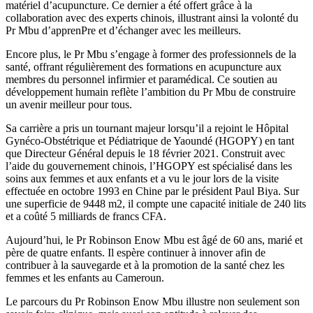
matériel d’acupuncture. Ce dernier a été offert grâce à la
collaboration avec des experts chinois, illustrant ainsi la volonté du
Pr Mbu d’apprenPre et d’échanger avec les meilleurs.
Encore plus, le Pr Mbu s’engage à former des professionnels de la
santé, offrant régulièrement des formations en acupuncture aux
membres du personnel infirmier et paramédical. Ce soutien au
développement humain reflète l’ambition du Pr Mbu de construire
un avenir meilleur pour tous.
Sa carrière a pris un tournant majeur lorsqu’il a rejoint le Hôpital
Gynéco-Obstétrique et Pédiatrique de Yaoundé (HGOPY) en tant
que Directeur Général depuis le 18 février 2021. Construit avec
l’aide du gouvernement chinois, l’HGOPY est spécialisé dans les
soins aux femmes et aux enfants et a vu le jour lors de la visite
effectuée en octobre 1993 en Chine par le président Paul Biya. Sur
une superficie de 9448 m2, il compte une capacité initiale de 240 lits
et a coûté 5 milliards de francs CFA.
Aujourd’hui, le Pr Robinson Enow Mbu est âgé de 60 ans, marié et
père de quatre enfants. Il espère continuer à innover afin de
contribuer à la sauvegarde et à la promotion de la santé chez les
femmes et les enfants au Cameroun.
Le parcours du Pr Robinson Enow Mbu illustre non seulement son