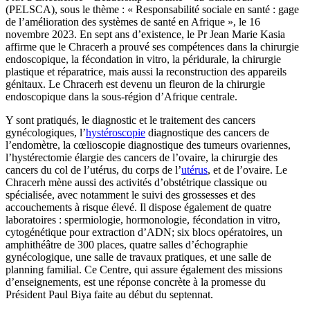
(PELSCA), sous le thème : « Responsabilité sociale en santé : gage
de l’amélioration des systèmes de santé en Afrique », le 16
novembre 2023. En sept ans d’existence, le Pr Jean Marie Kasia
affirme que le Chracerh a prouvé ses compétences dans la chirurgie
endoscopique, la fécondation in vitro, la péridurale, la chirurgie
plastique et réparatrice, mais aussi la reconstruction des appareils
génitaux. Le Chracerh est devenu un fleuron de la chirurgie
endoscopique dans la sous-région d’Afrique centrale.
Y sont pratiqués, le diagnostic et le traitement des cancers
gynécologiques, l’
hystéroscopie
diagnostique des cancers de
l’endomètre, la cœlioscopie diagnostique des tumeurs ovariennes,
l’hystérectomie élargie des cancers de l’ovaire, la chirurgie des
cancers du col de l’utérus, du corps de l’
utérus
, et de l’ovaire. Le
Chracerh mène aussi des activités d’obstétrique classique ou
spécialisée, avec notamment le suivi des grossesses et des
accouchements à risque élevé. Il dispose également de quatre
laboratoires : spermiologie, hormonologie, fécondation in vitro,
cytogénétique pour extraction d’ADN; six blocs opératoires, un
amphithéâtre de 300 places, quatre salles d’échographie
gynécologique, une salle de travaux pratiques, et une salle de
planning familial. Ce Centre, qui assure également des missions
d’enseignements, est une réponse concrète à la promesse du
Président Paul Biya faite au début du septennat.