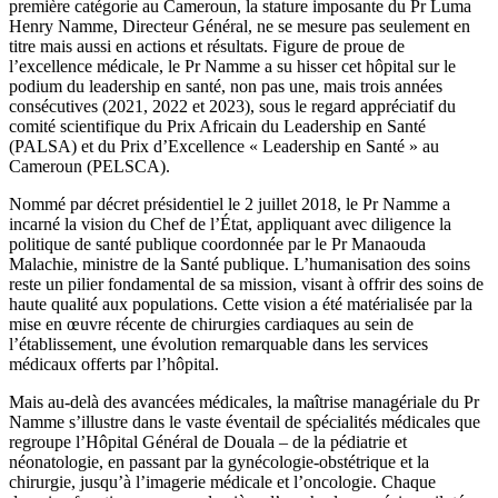
première catégorie au Cameroun, la stature imposante du Pr Luma
Henry Namme, Directeur Général, ne se mesure pas seulement en
titre mais aussi en actions et résultats. Figure de proue de
l’excellence médicale, le Pr Namme a su hisser cet hôpital sur le
podium du leadership en santé, non pas une, mais trois années
consécutives (2021, 2022 et 2023), sous le regard appréciatif du
comité scientifique du Prix Africain du Leadership en Santé
(PALSA) et du Prix d’Excellence « Leadership en Santé » au
Cameroun (PELSCA).
Nommé par décret présidentiel le 2 juillet 2018, le Pr Namme a
incarné la vision du Chef de l’État, appliquant avec diligence la
politique de santé publique coordonnée par le Pr Manaouda
Malachie, ministre de la Santé publique. L’humanisation des soins
reste un pilier fondamental de sa mission, visant à offrir des soins de
haute qualité aux populations. Cette vision a été matérialisée par la
mise en œuvre récente de chirurgies cardiaques au sein de
l’établissement, une évolution remarquable dans les services
médicaux offerts par l’hôpital.
Mais au-delà des avancées médicales, la maîtrise managériale du Pr
Namme s’illustre dans le vaste éventail de spécialités médicales que
regroupe l’Hôpital Général de Douala – de la pédiatrie et
néonatologie, en passant par la gynécologie-obstétrique et la
chirurgie, jusqu’à l’imagerie médicale et l’oncologie. Chaque