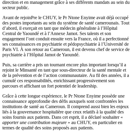
direction et en management grâce à ses différents mandats au sein du
secteur public.
Avant de rejoinPre le CHUY, le Pr Ntone Enyime avait déjà occupé
des postes importants au sein du système de santé camerounais. Tout
d’abord, il exerçait en tant que médecin généraliste à l’Hôpital
Central de Yaoundé et à l’Annexe Jamot. Ses talents et son
engagement l’ont conduit ensuite vers la France, où il a perfectionné
ses connaissances en psychiatrie et pédopsychiatrie à l’Université de
Paris VI. À son retour au Cameroun, il est devenu chef de service de
psychiatrie à l’Hôpital Jamot de Yaoundé.
Puis, sa carrière a pris un tournant encore plus important lorsqu’il a
rejoint le Minsanté en tant que sous-directeur de la santé mentale et
de la prévention et de l’action communautaire. Au fil des années, il a
cumulé ces responsabilités, enrichissant progressivement son
parcours et affichant un fort potentiel de leadership.
Grâce à cette longue expérience, le Pr Ntone Enyime possède une
connaissance approfondie des défis auxquels sont confrontées les
institutions de santé au Cameroun. Il comprend aussi bien les enjeux
liés à la gouvernance hospitalière que ceux relatifs à la qualité des
soins fournis aux patients. Dans cet esprit, il a déclaré souhaiter «
apporter une contribution majeure
» au CHUY, en particulier en
termes de qualité des soins proposés aux patients.