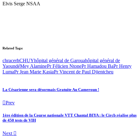
Elvis Serge NSAA
Related Tags:
chracerh
CHUY
hôpital général de Garoua
hôpital général de
Yaoundé
Mey Alamine
Pr Félicien Ntone
Pr Hamadou Ba
Pr Henry
Luma
Pr Jean Marie Kasia
Pr Vincent de Paul Djientcheu
La Césarienne sera désormais Gratuite Au Cameroun !
Prev
1ère édition de la Course nationale VTT Chantal BIYA : le Circb réalise plus
de 450 tests de VIH
Next