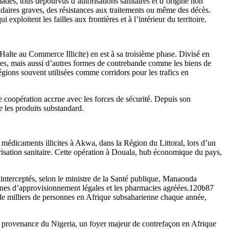
ades, tous dépourvus d’autorisations sanitaires et d’origine non
ondaires graves, des résistances aux traitements ou même des décès.
exploitent les failles aux frontières et à l’intérieur du territoire.
lte au Commerce Illicite) en est à sa troisième phase. Divisé en
iques, mais aussi d’autres formes de contrebande comme les biens de
égions souvent utilisées comme corridors pour les trafics en
 coopération accrue avec les forces de sécurité. Depuis son
e les produits substandard.
 médicaments illicites à Akwa, dans la Région du Littoral, lors d’un
isation sanitaire. Cette opération à Douala, hub économique du pays,
 interceptés, selon le ministre de la Santé publique, Manaouda
înes d’approvisionnement légales et les pharmacies agréées.120b87
de milliers de personnes en Afrique subsaharienne chaque année,
 en provenance du Nigeria, un foyer majeur de contrefaçon en Afrique