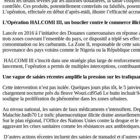
Selon les détails révélés par les autorités douanières, la saisie com
contrôlée. Ces produits, potentiellement contrefaits ou falsifiés, pose
L’opération, effectuée en début d’après-midi, illustre l’efficacité accrue
L’Opération HALCOMI III, un bouclier contre le commerce illici
Lancée en 2016 à l’initiative des Douanes camerounaises en réponse a
trois zones couvrant l’ensemble du pays, ce dispositif a triplé ses ef
consommation ou les carburants. La Zone II, responsable de cette saisi
provenance des pays voisins comme le Nigeria ou la République centr
HALCOMI III s’inscrit dans une stratégie plus large de renforcement d
lancement, l’opération a permis de multiples interceptions, contribuan
Une vague de saisies récentes amplifie la pression sur les trafiqua
Cette intervention n’est pas isolée. Quelques jours plus tôt, le 5 jan
chargement nocturne près du fleuve Wouri.cd95a6 Le butin incluait 94
souligne la prolifération du phénomène dans les zones urbaines.
Au niveau national, les saisies de faux médicaments s’intensifient. De
Malachie.badb70 Le trafic pharmaceutique illicite draine annuellemen
Sur le plan régional, l’Office des Nations Unies contre la drogue et
aggravant les crises sanitaires comme les résistances aux antibiotiques
D’autres actions récentes incluent des saisies de tramadol et d’autre