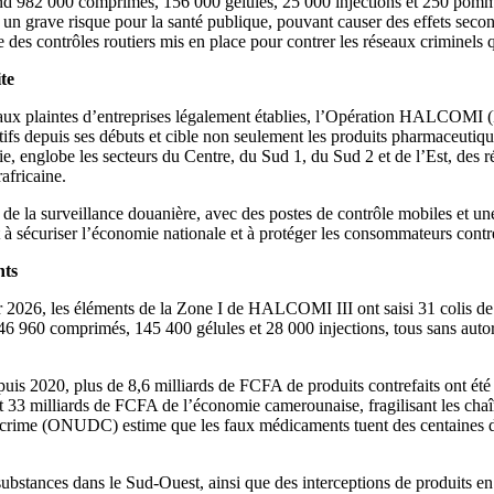
prend 982 000 comprimés, 156 000 gélules, 25 000 injections et 250 pomm
nt un grave risque pour la santé publique, pouvant causer des effets sec
 des contrôles routiers mis en place pour contrer les réseaux criminels qui 
te
ux plaintes d’entreprises légalement établies, l’Opération HALCOMI (Ha
fectifs depuis ses débuts et cible non seulement les produits pharmaceut
e, englobe les secteurs du Centre, du Sud 1, du Sud 2 et de l’Est, des r
africaine.
e la surveillance douanière, avec des postes de contrôle mobiles et une
t à sécuriser l’économie nationale et à protéger les consommateurs contr
nts
vier 2026, les éléments de la Zone I de HALCOMI III ont saisi 31 colis de
6 960 comprimés, 145 400 gélules et 28 000 injections, tous sans autor
puis 2020, plus de 8,6 milliards de FCFA de produits contrefaits ont été
t 33 milliards de FCFA de l’économie camerounaise, fragilisant les cha
 le crime (ONUDC) estime que les faux médicaments tuent des centaines 
.
s substances dans le Sud-Ouest, ainsi que des interceptions de produits