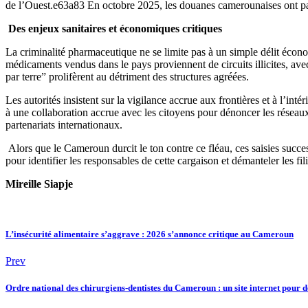
de l’Ouest.e63a83 En octobre 2025, les douanes camerounaises ont p
Des enjeux sanitaires et économiques critiques
La criminalité pharmaceutique ne se limite pas à un simple délit éc
médicaments vendus dans le pays proviennent de circuits illicites, ave
par terre” prolifèrent au détriment des structures agréées.
Les autorités insistent sur la vigilance accrue aux frontières et à l’i
à une collaboration accrue avec les citoyens pour dénoncer les réseau
partenariats internationaux.
Alors que le Cameroun durcit le ton contre ce fléau, ces saisies succe
pour identifier les responsables de cette cargaison et démanteler les fil
Mireille Siapje
L’insécurité alimentaire s’aggrave : 2026 s’annonce critique au Cameroun
Prev
Ordre national des chirurgiens-dentistes du Cameroun : un site internet pour d