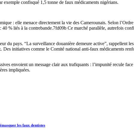
ar exemple confisqué 1,5 tonne de faux médicaments nigérians.
onomique : elle menace directement la vie des Camerounais. Selon l’Or
c 40 % liés à la contrebande.7fd09b Ce marché parallèle, autrefois conf
ntérieur du pays. “La surveillance douanière demeure active”, rappellent
x. Des initiatives comme le Comité national anti-faux médicaments renfor
ssives envoient un message clair aux trafiquants : l’impunité recule fac
ières impliquées.
émasquer les faux dentistes